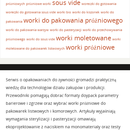
sous vide
próżniowych
próżniowe worki
woreczki do gotowania
woreczki do gotowania sous vide
worki bio
worki do kiszonek
worki do
worki do pakowania próżniowego
pakowania
worki do pakowania warzyw
worki do pasteryzacji
worki do przechowywania
worki moletowane
próżniowego
worki do sous vide
worki
worki próżniowe
moletowane do pakowarek listwowych
Serwis o opakowaniach do żywności gromadzi praktyczną
wiedzę dla technologów działu zakupów i produkcji.
Przewodniki pomagają dobrać formaty doypack parametry
barierowe i zgrzew oraz wybrać worki próżniowe do
pakowarek listwowych i komorowych. Artykuły wyjaśniają
wymagania sterylizacji i pasteryzacji omawiają
ekoprojektowanie z naciskiem na monomateriały oraz testy