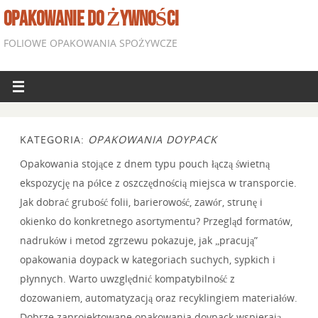
OPAKOWANIE DO ŻYWNOŚCI
FOLIOWE OPAKOWANIA SPOŻYWCZE
KATEGORIA:
OPAKOWANIA DOYPACK
Opakowania stojące z dnem typu pouch łączą świetną
ekspozycję na półce z oszczędnością miejsca w transporcie.
Jak dobrać grubość folii, barierowość, zawór, strunę i
okienko do konkretnego asortymentu? Przegląd formatów,
nadruków i metod zgrzewu pokazuje, jak „pracują”
opakowania doypack w kategoriach suchych, sypkich i
płynnych. Warto uwzględnić kompatybilność z
dozowaniem, automatyzacją oraz recyklingiem materiałów.
Dobrze zaprojektowane opakowania doypack wspierają