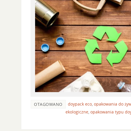
doypack eco
,
opakowania do żyw
OTAGOWANO
ekologiczne
,
opakowania typu do