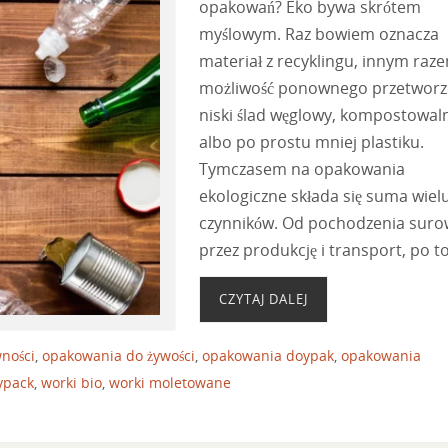
opakowań? Eko bywa skrótem
myślowym. Raz bowiem oznacza
materiał z recyklingu, innym raz
możliwość ponownego przetworz
niski ślad węglowy, kompostowal
albo po prostu mniej plastiku.
Tymczasem na opakowania
ekologiczne składa się suma wiel
czynników. Od pochodzenia suro
przez produkcję i transport, po t
CZYTAJ DALEJ
ności
,
opakowania do żywości
,
opakowania doypak
,
opakowania
ypack
,
worki bio
,
worki moletowane