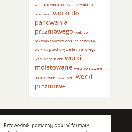
worki bio
worki do kiszonek
worki do
worki do
pakowania
pakowania
próżniowego
worki do
pakowania warzyw
worki do pasteryzacji
worki do przechowywania próżniowego
worki
worki do sous vide
moletowane
worki moletowane
worki
do pakowarek listwowych
próżniowe
ji. Przewodniki pomagają dobrać formaty