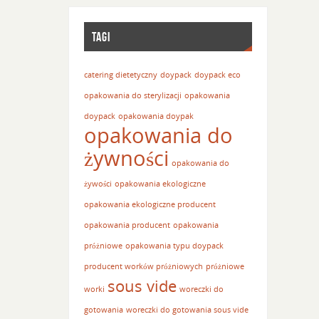
TAGI
catering dietetyczny
doypack
doypack eco
opakowania do sterylizacji
opakowania
doypack
opakowania doypak
opakowania do
żywności
opakowania do
żywości
opakowania ekologiczne
opakowania ekologiczne producent
opakowania producent
opakowania
próżniowe
opakowania typu doypack
producent worków próżniowych
próżniowe
sous vide
worki
woreczki do
gotowania
woreczki do gotowania sous vide