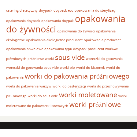
catering dietetyczny
doypack
doypack eco
opakowania do sterylizacji
opakowania
opakowania doypack
opakowania doypak
do żywności
opakowania do żywości
opakowania
ekologiczne
opakowania ekologiczne producent
opakowania producent
opakowania próżniowe
opakowania typu doypack
producent worków
sous vide
próżniowych
próżniowe worki
woreczki do gotowania
woreczki do gotowania sous vide
worki bio
worki do kiszonek
worki do
worki do pakowania próżniowego
pakowania
worki do pakowania warzyw
worki do pasteryzacji
worki do przechowywania
worki moletowane
próżniowego
worki do sous vide
worki
worki próżniowe
moletowane do pakowarek listwowych